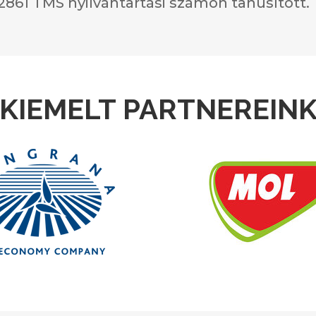
 52861 TMS nyilvántartási számon tanúsított.
KIEMELT PARTNEREIN