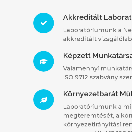
Akkreditált Labora
Laboratóriumunk a Nem
akkreditált vizsgálóla
Képzett Munkatárs
Valamennyi munkatársu
ISO 9712 szabvány szeri
Környezetbarát Mű
Laboratóriumunk a mi
megteremtését, a körn
környezetirányítási r