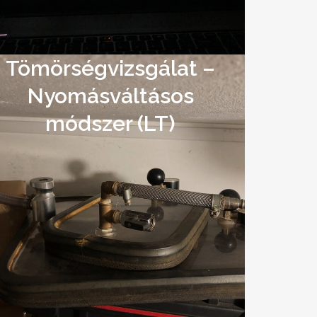
Tömörségvizsgálat –
Nyomásváltásos
módszer (LT)