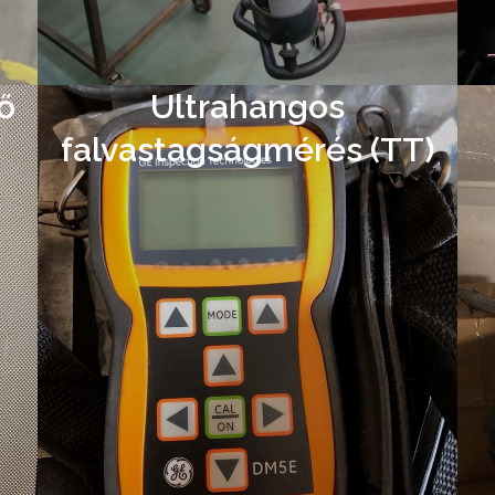
ő
Ultrahangos
falvastagságmérés (TT)