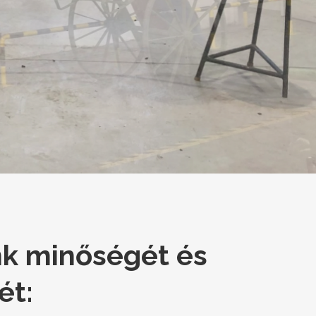
ink minőségét és
ét: