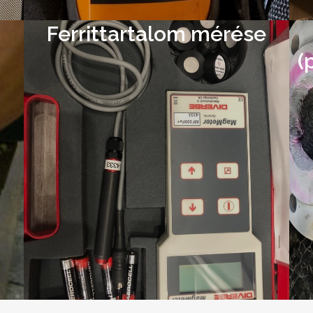
Ferrittartalom mérése
(