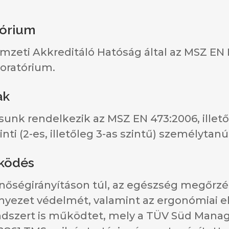
tórium
zeti Akkreditáló Hatóság által az MSZ EN I
boratórium.
ak
nk rendelkezik az MSZ EN 473:2006, illet
nti (2-es, illetőleg 3-as szintű) személytanú
ködés
nőségirányításon túl, az egészség megőrz
yezet védelmét, valamint az ergonómiai el
endszert is működtet, mely a TÜV Süd Man