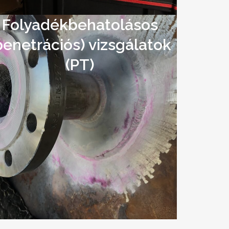
Folyadékbehatolásos
penetrációs) vizsgálatok
(PT)