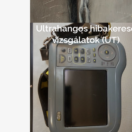
Ultrahangos hibakeres
vizsgálatok (UT)