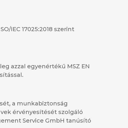
SO/IEC 17025:2018 szerint
őleg azzal egyenértékű MSZ EN
sítással.
ését, a munkabiztonság
vek érvényesítését szolgáló
agement Service GmbH tanúsító